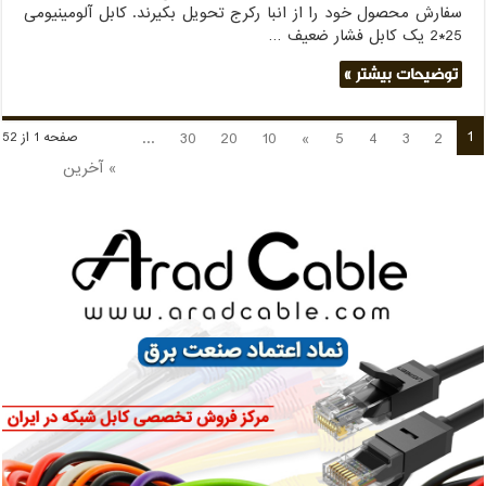
سفارش محصول خود را از انبا رکرج تحویل بکیرند. کابل آلومینیومی
25*2 یک کابل فشار ضعیف …
توضیحات بیشتر »
1
...
30
20
10
»
5
4
3
2
صفحه 1 از 52
» آخرین