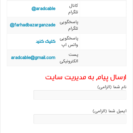
کانال
aradcable@
تلگرام
پاسخگویی
farhadbazarganzade@
تلگرام
پاسخگویی
کلیک کنید
واتس اپ
پست
aradcable@gmail.com
الکترونیکی
ارسال پیام به مدیریت سایت
نام شما (الزامی)
ایمیل شما (الزامی)