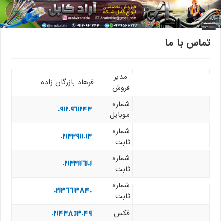
خانه
/
تماس با ما
تماس با ما
مدیر
فرهاد بازرگان زاده
فروش
شماره
09120961243
موبایل
شماره
02133911013
ثابت
شماره
02133116101
ثابت
شماره
02136613840
ثابت
02143853049
فکس