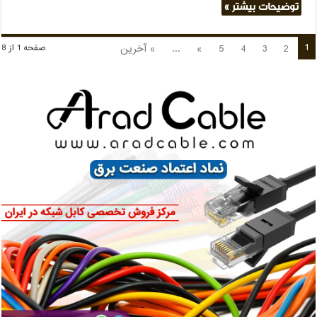
توضیحات بیشتر »
1
2
3
4
5
»
...
» آخرین
صفحه 1 از 8