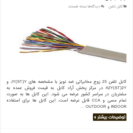
برای
کابل تلفن
دیدگاه‌ها
بسته هستند
کابل
تلفن
25
زوج
مخابراتی
مرکز
فروش
لاله
زار
تهران
کابل تلفن 25 زوج مخابراتی ضد نویز با مشخصه های JY(ST)Y و
A2Y(ST)2Y در مرکز پخش آراد کابل به قیمت فروش عمده به
مشتریان در سراسر کشور عرضه می شود. این کابل ها به صورت
تمام مسی و CCA قابل عرضه است. این کابل ها برای استفاده
INDOOR و OUTDOOR …
توضیحات بیشتر »