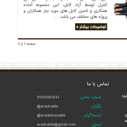
کنترل توسط آراد کابل، این مجموعه آماده
همکاری و تامین کابل های مورد نیاز همکاران و
پروژه های مختلف می باشد. …
توضیحات بیشتر »
صفحه 1 از 4
تماس با ما
خود
شماره تماس:
09120961243
تلگرام:
@aradcable
ی
اینستاگرام:
@aradwirecable
ه
ایمیل:
aradcable@gmail.com