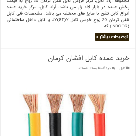
مجموعه آراد کابل، مرکز فروش کابل تلفن کرمان 20 زوج به قیمت
پخش عمده در بازار لاله زار می باشد. آراد کابل، مرکز خرید عمده
انواع کابل تلفن با سایز های مختلف می باشد. مشخصات فنی کابل
تلفن کرمان 20 زوج طوسی کابل JY(ST)Y یا کابل داخل ساختمانی
(INDOOR) که …
توضیحات بیشتر »
خرید عمده کابل افشان کرمان
برای
کابل
دیدگاه‌ها
بسته هستند
خرید
عمده
کابل
افشان
کرمان