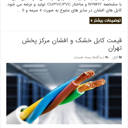
با مشخصه NYMHY و ساختار CU/PVC/PVC تولید و عرضه می شود.
کابل های افشان در سایز های متنوع به صورت 4 سیمه و 5 …
توضیحات بیشتر »
قیمت کابل خشک و افشان مرکز پخش
تهران
برای
کابل
دیدگاه‌ها
بسته هستند
قیمت
کابل
خشک
و
افشان
مرکز
پخش
تهران