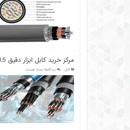
پخش
کابل
ابزار
دقیق
شیلد
دار
مرکز خرید کابل ابزار دقیق 1.5*2*10 زره دار
برای
کابل
دیدگاه‌ها
بسته هستند
مرکز
خرید
کابل
ابزار
دقیق
1.5*2*10
زره
دار