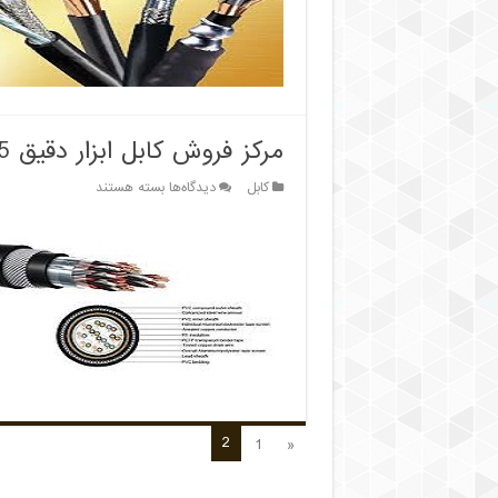
قیمت
روز
مرکز فروش کابل ابزار دقیق 1.5*2*1 زره دار
برای
کابل
دیدگاه‌ها
بسته هستند
مرکز
فروش
کابل
ابزار
دقیق
1.5*2*1
زره
دار
2
1
«