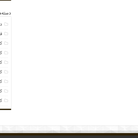
دسته‌ه
د
فی
کا
کا
ک
ک
کا
کا
ک