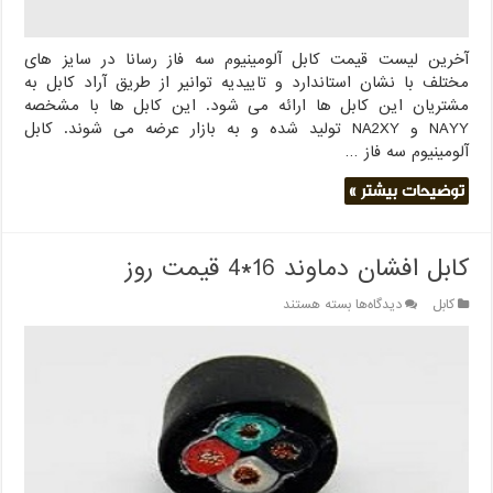
آخرین لیست قیمت کابل آلومینیوم سه فاز رسانا در سایز های
مختلف با نشان استاندارد و تاییدیه توانیر از طریق آراد کابل به
مشتریان این کابل ها ارائه می شود. این کابل ها با مشخصه
NAYY و NA2XY تولید شده و به بازار عرضه می شوند. کابل
آلومینیوم سه فاز …
توضیحات بیشتر »
کابل افشان دماوند 16*4 قیمت روز
برای
کابل
دیدگاه‌ها
بسته هستند
کابل
افشان
دماوند
16*4
قیمت
روز