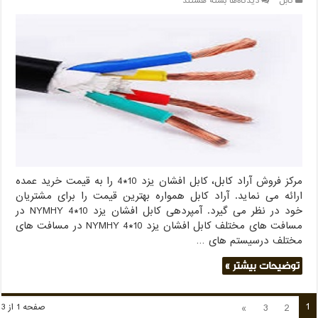
برای
کابل
دیدگاه‌ها
بسته هستند
خرید
عمده
کابل
افشان
یزد
10*4
مرکز فروش آراد کابل، کابل افشان یزد 10*4 را به قیمت خرید عمده
ارائه می نماید. آراد کابل همواره بهترین قیمت را برای مشتریان
خود در نظر می گیرد. آمپردهی کابل افشان یزد 10*4 NYMHY در
مسافت های مختلف کابل افشان یزد 10*4 NYMHY در مسافت های
مختلف درسیستم های …
توضیحات بیشتر »
1
»
3
2
صفحه 1 از 3