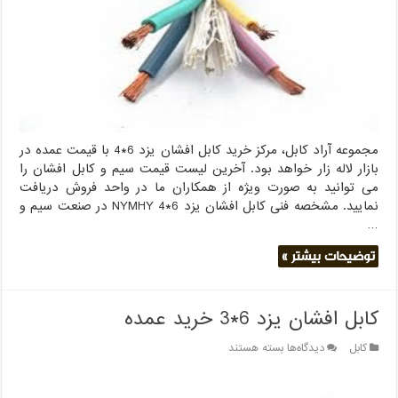
یزد
6*4
مجموعه آراد کابل، مرکز خرید کابل افشان یزد 6*4 با قیمت عمده در
بازار لاله زار خواهد بود. آخرین لیست قیمت سیم و کابل افشان را
می توانید به صورت ویژه از همکاران ما در واحد فروش دریافت
نمایید. مشخصه فنی کابل افشان یزد 6*4 NYMHY در صنعت سیم و
…
توضیحات بیشتر »
کابل افشان یزد 6*3 خرید عمده
برای
کابل
دیدگاه‌ها
بسته هستند
کابل
افشان
یزد