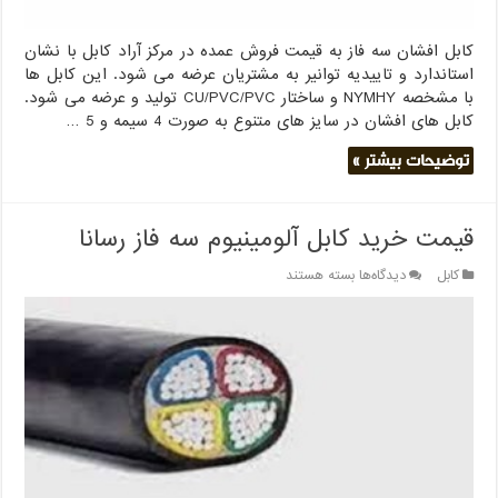
کابل افشان سه فاز به قیمت فروش عمده در مرکز آراد کابل با نشان
استاندارد و تاییدیه توانیر به مشتریان عرضه می شود. این کابل ها
با مشخصه NYMHY و ساختار CU/PVC/PVC تولید و عرضه می شود.
کابل های افشان در سایز های متنوع به صورت 4 سیمه و 5 …
توضیحات بیشتر »
قیمت خرید کابل آلومینیوم سه فاز رسانا
برای
کابل
دیدگاه‌ها
بسته هستند
قیمت
خرید
کابل
آلومینیوم
سه
فاز
رسانا