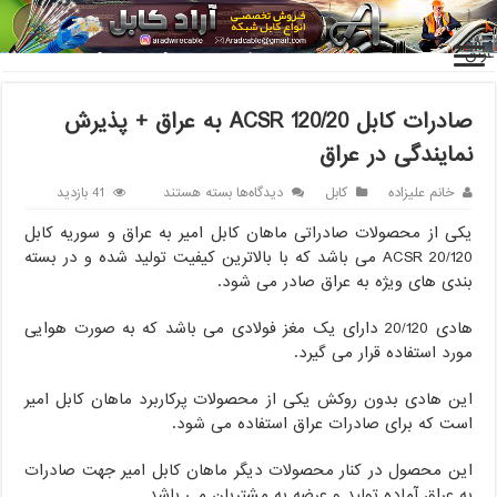
خانه
/
کابل
/
صادرات کابل 120/20 ACSR به عراق + پذیرش نمایندگی در
عراق
صادرات کابل 120/20 ACSR به عراق + پذیرش
نمایندگی در عراق
برای
خانم علیزاده
کابل
دیدگاه‌ها
بسته هستند
41 بازدید
صادرات
یکی از محصولات صادراتی ماهان کابل امیر به عراق و سوریه کابل
کابل
120/20
20/120 ACSR می باشد که با بالاترین کیفیت تولید شده و در بسته
ACSR
بندی های ویژه به عراق صادر می شود.
به
عراق
هادی 20/120 دارای یک مغز فولادی می باشد که به صورت هوایی
+
مورد استفاده قرار می گیرد.
پذیرش
نمایندگی
در
این هادی بدون روکش یکی از محصولات پرکاربرد ماهان کابل امیر
عراق
است که برای صادرات عراق استفاده می شود.
این محصول در کنار محصولات دیگر ماهان کابل امیر جهت صادرات
به عراق آماده تولید و عرضه به مشتریان می باشد.