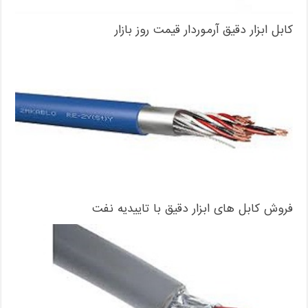
کابل ابزار دقیق آرموردار قیمت روز بازار
فروش کابل های ابزار دقیق با تاییدیه نفت