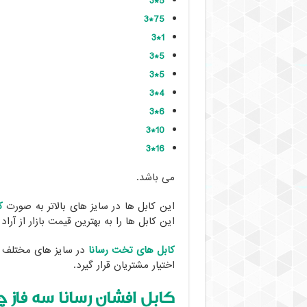
5*3
75*3
1*3
5*3
5*3
4*3
6*3
10*3
16*3
می باشد.
این کابل ها در سایز های بالاتر به صورت
ک
این کابل ها را به بهترین قیمت بازار از آراد 
کابل های تخت رسانا
در سایز های مختلف ب
اختیار مشتریان قرار گیرد.
کابل افشان رسانا سه فاز 