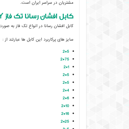
مشتریان در سراسر ایران است.
کابل افشان رسانا تک فاز
Y
کابل افشان رسانا در انواع تک فاز به صورت
سایز های پرکاربرد این کابل ها عبارتند از :
5*2
75*2
1*2
5*2
5*2
4*2
6*2
10*2
16*2
25*2