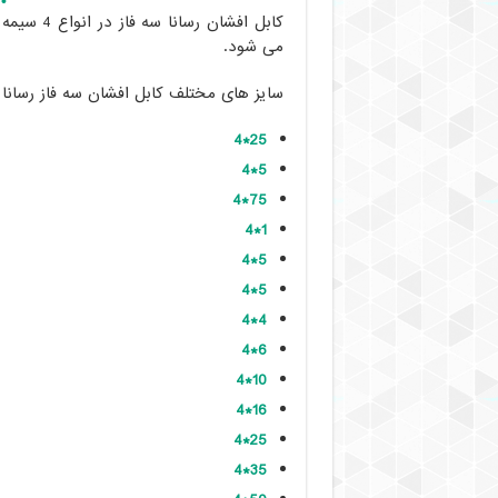
کابل افشا
می شود.
سایز های مختلف کابل افشان سه فاز رسانا :
25*4
5*4
75*4
1*4
5*4
5*4
4*4
6*4
10*4
16*4
25*4
35*4