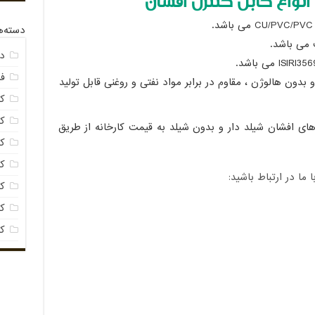
نواع کابل کنترل افشان
دسته‌ه
د
فی
بدون هالوژن ، مقاوم در برابر مواد نفتی و روغنی قابل تولید
کا
کا
های افشان شیلد دار و بدون شیلد به قیمت کارخانه از طریق
ک
ک
ا در ارتباط باشید:
کا
کا
ک