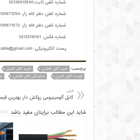
شماره تلفن ثابت:02136613840
شماره تلفن دفتر لاله زار: 02136871294
شماره تلفن دفتر لاله زار: 02136871072
شماره فکس: 02133116101
پست الکترونیکی: aradcable@gmail.com
برچسب
خرید کابل افشان
خرید کابل کنترل
قیمت کابل کنترل
نمایندگی کابل افشان
نم
قبلی
کابل آلومینیومی روکش دار بهترین قیمت
شاید این مطالب برایتان مفید باشد