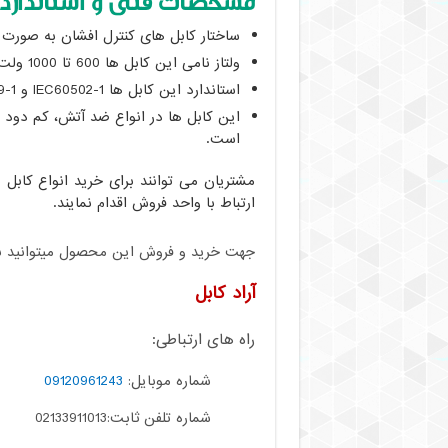
مشخصات فنی و استاندارد ا
ساختار کابل های کنترل افشان به صورت CU/PVC/PVC می باشد.
ولتاز نامی این کابل ها 600 تا 1000 ولت می باشد.
استاندارد این کابل ها IEC60502-1 و ISIRI3569-1 می باشد.
این کابل ها در انواع ضد آتش، کم دود و 
است.
مشتریان می توانند برای خرید انواع کابل 
ارتباط با واحد فروش اقدام نمایند.
جهت خرید و فروش این محصول میتوانید با م
آراد کابل
راه های ارتباطی:
شماره موبایل:
09120961243
شماره تلفن ثابت:02133911013