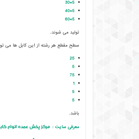
5*30
5*40
5*60
تولید می شوند.
سطح مقطع هر رشته از این کابل ها می توا
25
5
75
1
5
5
باشد.
مرکز پخش عمده انواع کابل
معرفی سایت :